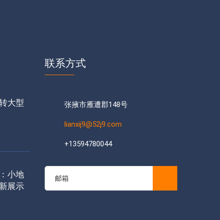
联系方式
转大型
张掖市雁遭郡148号
lianxij9@52j9.com
+13594780044
：小地
新展示