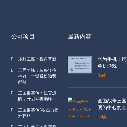
公司项目
最新内容
冰封王座：视角革新
华为手机：玩
单机游戏
三界争锋：装备转换
阅读
神器，一键轻松驰骋
战场
三国群英传：星官进
阶，开启武将巅峰
全面战争三国
图为中心的全
三国群英传3攻击力提
升攻略
阅读
三国时代二：揭秘赵