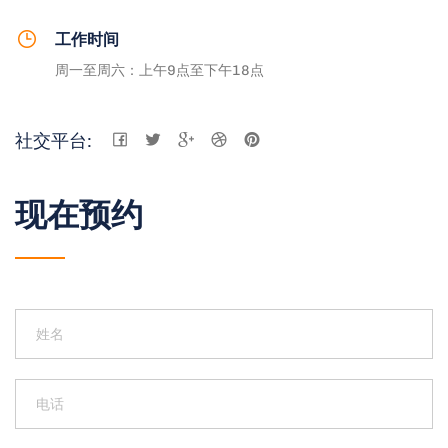
工作时间
周一至周六：上午9点至下午18点
社交平台:
现在预约