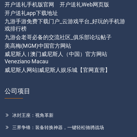
开户送礼手机版官网
开户送礼Web网页版
开户送礼app下载地址
九游手游免费下载门户_云游戏平台_好玩的手机游
戏排行榜
九游会老哥必备的交流社区_俱乐部论坛帖子
美高梅(MGM)中国官方网站
威尼斯人 | 澳门威尼斯人（中国）官方网站
Veneziano Macau
威尼斯人网站|威尼斯人娱乐城【官网直营】
公司项目
冰封王座：视角革新
三界争锋：装备转换神器，一键轻松驰骋战场