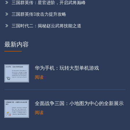
三国群英传：星官进阶，开启武将巅峰
三国群英传3攻击力提升攻略
三国时代二：揭秘赵云武将技能之道
最新内容
华为手机：玩转大型单机游戏
阅读
全面战争三国：小地图为中心的全新展示
阅读