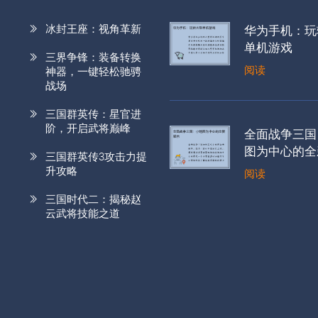
冰封王座：视角革新
华为手机：玩
单机游戏
三界争锋：装备转换
阅读
神器，一键轻松驰骋
战场
三国群英传：星官进
阶，开启武将巅峰
全面战争三国
图为中心的全
三国群英传3攻击力提
升攻略
阅读
三国时代二：揭秘赵
云武将技能之道