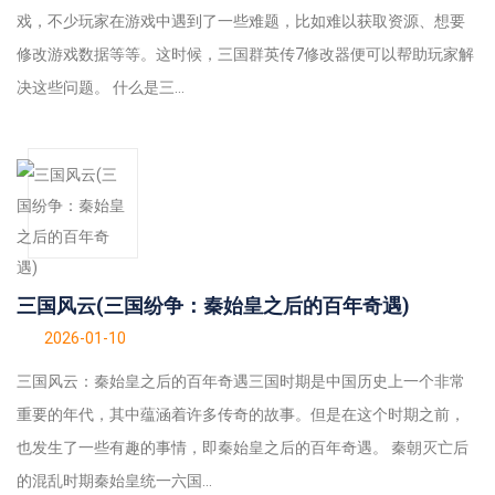
戏，不少玩家在游戏中遇到了一些难题，比如难以获取资源、想要
修改游戏数据等等。这时候，三国群英传7修改器便可以帮助玩家解
决这些问题。 什么是三...
三国风云(三国纷争：秦始皇之后的百年奇遇)
2026-01-10
三国风云：秦始皇之后的百年奇遇三国时期是中国历史上一个非常
重要的年代，其中蕴涵着许多传奇的故事。但是在这个时期之前，
也发生了一些有趣的事情，即秦始皇之后的百年奇遇。 秦朝灭亡后
的混乱时期秦始皇统一六国...