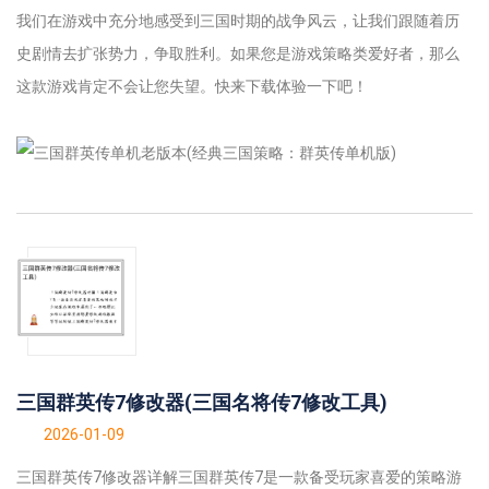
我们在游戏中充分地感受到三国时期的战争风云，让我们跟随着历
史剧情去扩张势力，争取胜利。如果您是游戏策略类爱好者，那么
这款游戏肯定不会让您失望。快来下载体验一下吧！
三国群英传7修改器(三国名将传7修改工具)
2026-01-09
三国群英传7修改器详解三国群英传7是一款备受玩家喜爱的策略游