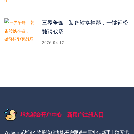
三界争锋：装备转换神器，一键轻松
驰骋战场
2026-04-12
Welcome访问✔ 注册流程快捷,开户即送丰厚礼包,新手上路无忧,