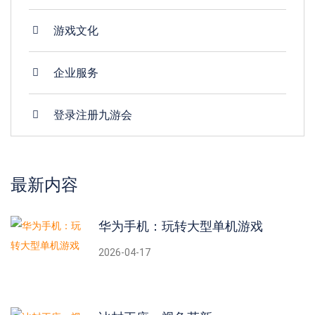
游戏文化
企业服务
登录注册九游会
最新内容
华为手机：玩转大型单机游戏
2026-04-17